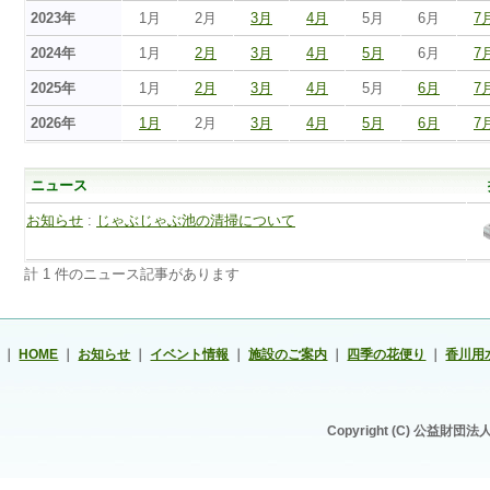
2023年
1月
2月
3月
4月
5月
6月
7
2024年
1月
2月
3月
4月
5月
6月
7
2025年
1月
2月
3月
4月
5月
6月
7
2026年
1月
2月
3月
4月
5月
6月
7
ニュース
お知らせ
:
じゃぶじゃぶ池の清掃について
計 1 件のニュース記事があります
｜
HOME
｜
お知らせ
｜
イベント情報
｜
施設のご案内
｜
四季の花便り
｜
香川用
Copyright (C) 公益財団法