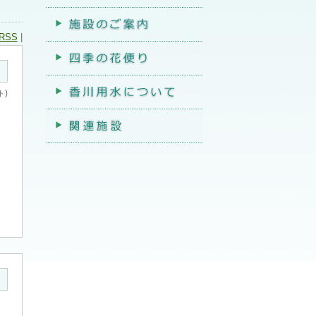
RSS
|
)
ト
し