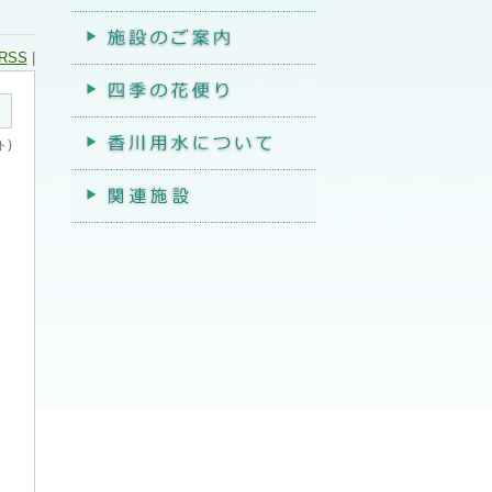
RSS
|
)
ト